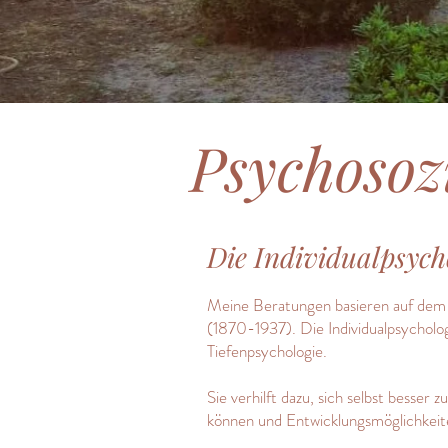
Psychosoz
Die Individualpsych
Meine Beratungen basieren auf dem i
(1870-1937). Die Individualpsycholog
Tiefenpsychologie.
Sie verhilft dazu, sich selbst besse
können und Entwicklungsmöglichkeit