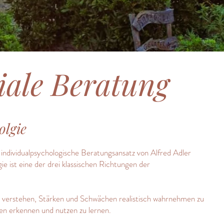
iale Beratung
olgie
ndividualpsychologische Beratungsansatz von Alfred Adler
ie ist eine der drei klassischen Richtungen der
r zu verstehen, Stärken und Schwächen realistisch wahrnehmen zu
en erkennen und nutzen zu lernen.